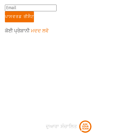
ਕੋਈ ਪ੍ਰੇਸ਼ਾਨੀ
ਮਦਦ ਲਵੋ
ਦੁਆਰਾ ਸੰਚਾਲਿਤ