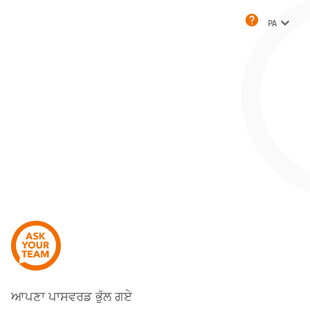
help
keyboard_arrow_down
PA
ਆਪਣਾ ਪਾਸਵਰਡ ਭੁੱਲ ਗਏ